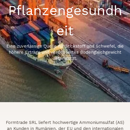
Pflanzengesundh
eit
Eine zuverlässige Quelle für Stickstoff und Schwefel, die
höhere Erträge und verbessertes Bodengleichgewicht
unterstützt.
Formtrade SRL liefert hochwertige Ammoniumsulfat (AS)
an Kunden in Rumänien, der EU und den internationalen