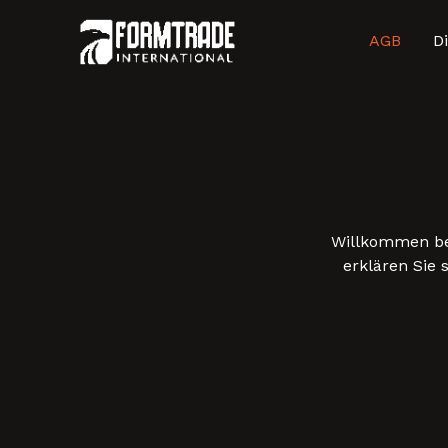
Zum
Inhalt
AGB
D
springen
Willkommen bei
erklären Sie 