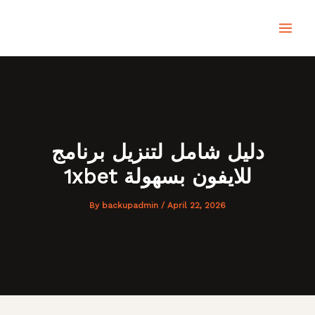
Skip
MAI
to
content
MEN
دليل شامل لتنزيل برنامج
1xbet للايفون بسهولة
By
backupadmin
/
April 22, 2026