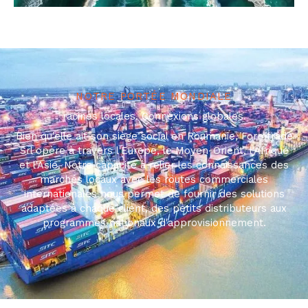
NOTRE PORTÉE MONDIALE
racines locales. Connexions globales.
Bien qu'elle ait son siège social en Roumanie, Formtrade
Srl opère à travers l'Europe, le Moyen-Orient, l'Afrique
et l'Asie. Notre capacité à relier les connaissances des
marchés locaux avec les routes commerciales
internationales nous permet de fournir des solutions
adaptées à chaque client, des petits distributeurs aux
programmes nationaux d'approvisionnement.