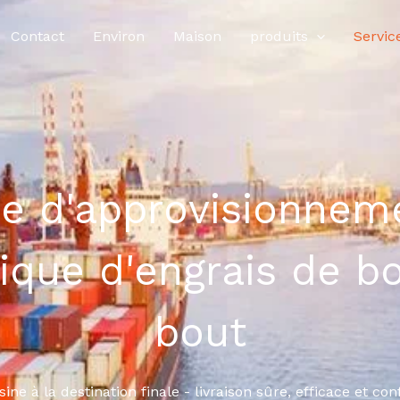
Contact
Environ
Maison
produits
Servic
e d'approvisionnem
tique d'engrais de b
bout
sine à la destination finale - livraison sûre, efficace et co