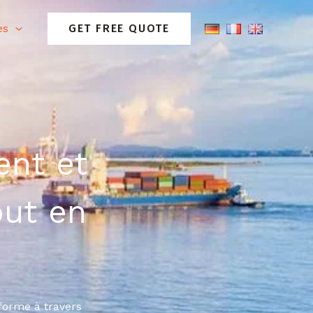
es
GET FREE QUOTE
ent et
out en
nforme à travers