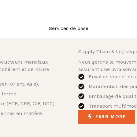
Services de base
Supply Chain & Logistiqu
roducteurs mondiaux
Nous gérons le mouvemen
cohérent et de haute
assurant une livraison s
Envoi en vrac et en 
en-Orient, Asie).
Manutention des po
g terme.
Emballage de qualité
x (FOB, CFR, CIF, DDP).
Transport multimodal
éennes en matière
LEARN MORE