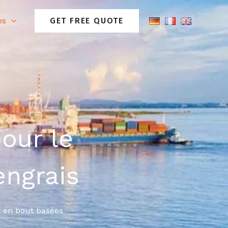
es
GET FREE QUOTE
our le
ngrais
ut en bout basées