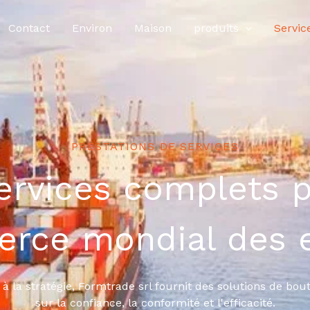
Contact
Environ
Maison
produits
Servic
PRESTATIONS DE SERVICES
ervices complets p
rce mondial des e
à la stratégie, Formtrade srl fournit des solutions de bo
sur la confiance, la conformité et l'efficacité.